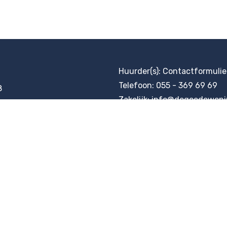
Huurder(s):
Contactformulie
Telefoon:
055 - 369 69 69
8
Zakelijk:
info@degoedewoni
eldoorn
KvK: 08017332