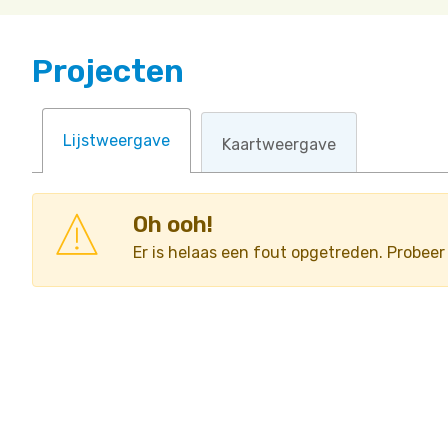
Projecten
Lijstweergave
Kaartweergave
Oh ooh!
Er is helaas een fout opgetreden. Probee
Oh ooh!
Er is helaas een fout opgetreden. Probeer he